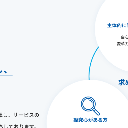
主体的に
自
変革
し、
求
揮し、サービスの
探究心がある方
ちしております。